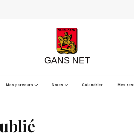
GANS NET
Mon parcours
Notes
Calendrier
Mes res
ublié